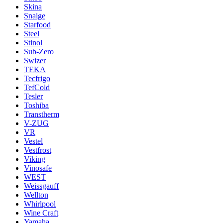
Skina
Snaige
Starfood
Steel
Stinol
Sub-Zero
Swizer
TEKA
Tecfrigo
TefCold
Tesler
Toshiba
Transtherm
V-ZUG
VR
Vestel
Vestfrost
Viking
Vinosafe
WEST
Weissgauff
Wellton
Whirlpool
Wine Craft
Yamaha