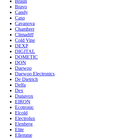
Braun
Bravo
Candy
Caso
Cavanova
Chambrer
Climadiff
Cold Vine
DEXP
DIGITAL
DOMETIC
DON
Daewoo
Daewoo Electronics
De Dietrich
Delfa
Dex
Dunavox
EIRON
Ecotronic
Elcold
Electrolux
Elenberg
Elite
Ellemme