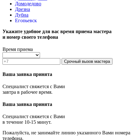
Домодедово
Дрезна
Дубна
Егорьевск
Железнодорожный
Укажите удобное для вас время приема мастера
Жуковский
и номер своего телефона
Зарайск
Звенигород
Зеленоград
Время приема
Ивантеевка
Истра
Срочный вызов мастера
Кашира
Климовск
Ваша заявка принята
Клин
Коломна
Специалист свяжется с Вами
Королёв
завтра в рабочее время.
Котельники
Красноармейск
Ваша заявка принята
Красногорск
Краснозаводск
Краснознаменск
Специалист свяжется с Вами
Кубинка
в течение 10-15 минут.
Куровское
Пожалуйста, не занимайте линию указанного Вами номера
Ликино-Дулёво
телефона.
Лобня