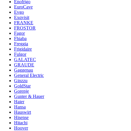
Enofrigo
EuroCave
Evgo
Exqvisit
FRANKE
FROSTOR
Fagor
Fhiaba
Freggia
Frigidaire
Fulgor
GALATEC
GRAUDE
Gaggenau
General Electric
Ginzzu
GoldStar
Gorenje
Gunter & Hauer
Haier
Hansa
Hauswirt
Hisense
Hitachi
Hoover