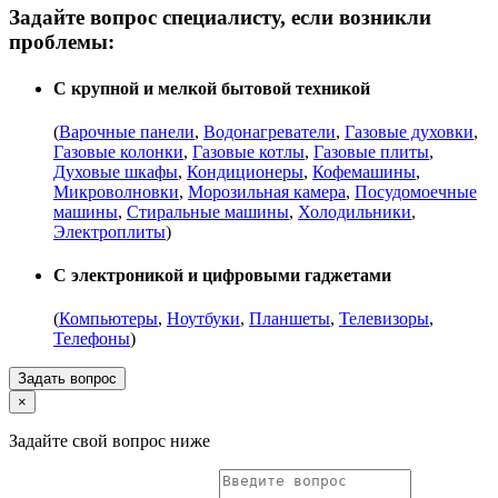
Задайте вопрос специалисту, если возникли
проблемы:
С крупной и мелкой бытовой техникой
(
Варочные панели
,
Водонагреватели
,
Газовые духовки
,
Газовые колонки
,
Газовые котлы
,
Газовые плиты
,
Духовые шкафы
,
Кондиционеры
,
Кофемашины
,
Микроволновки
,
Морозильная камера
,
Посудомоечные
машины
,
Стиральные машины
,
Холодильники
,
Электроплиты
)
С электроникой и цифровыми гаджетами
(
Компьютеры
,
Ноутбуки
,
Планшеты
,
Телевизоры
,
Телефоны
)
Задать вопрос
×
Задайте свой вопрос ниже