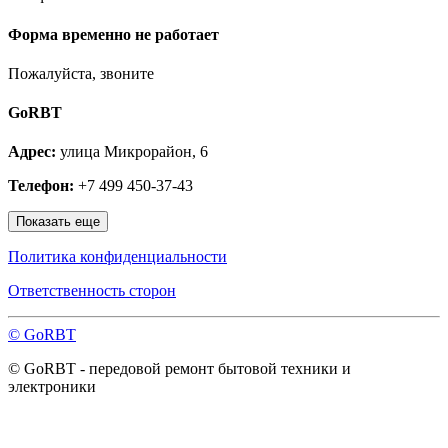
Лосино-Петровский
Луховицы
Форма временно не работает
Лыткарино
Люберцы
Пожалуйста, звоните
Малаховка
Можайск
GoRBT
Москва и МО
Мытищи
Адрес:
улица Микрорайон, 6
Наро-Фоминск
Нахабино
Телефон:
+7 499 450-37-43
Ногинск
Одинцово
Показать еще
Ожерелье
Озёры
Политика конфиденциальности
Орехово-Зуево
Павловский Посад
Ответственность сторон
Пересвет
Подольск
© GoRBT
Протвино
Пушкино
© GoRBT - передовой ремонт бытовой техники и
Пущино
электроники
Раменское
Реутов
Рошаль
Руза