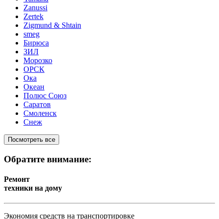
Zanussi
Zertek
Zigmund & Shtain
smeg
Бирюса
ЗИЛ
Морозко
ОРСК
Ока
Океан
Полюс Союз
Саратов
Смоленск
Снеж
Посмотреть все
Обратите внимание:
Ремонт
техники на дому
Экономия средств на транспортировке