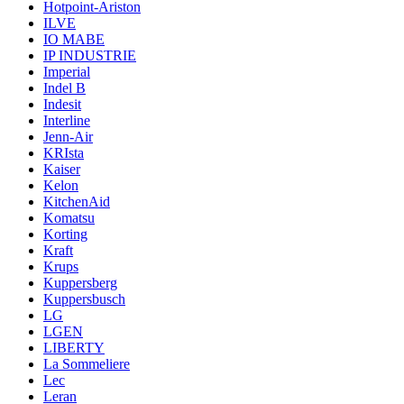
Hotpoint-Ariston
ILVE
IO MABE
IP INDUSTRIE
Imperial
Indel B
Indesit
Interline
Jenn-Air
KRIsta
Kaiser
Kelon
KitchenAid
Komatsu
Korting
Kraft
Krups
Kuppersberg
Kuppersbusch
LG
LGEN
LIBERTY
La Sommeliere
Lec
Leran