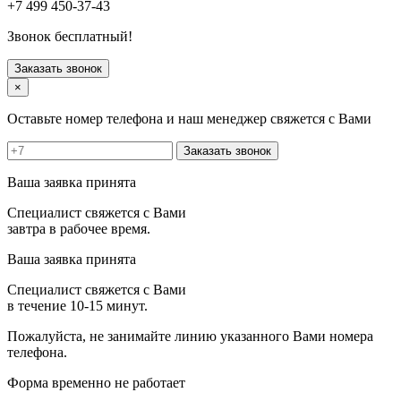
+7 499 450-37-43
Сергиев Посад
Серпухов
Звонок бесплатный!
Солнечногорск
Старая Купавна
Заказать звонок
Ступино
×
Талдом
Троицк
Оставьте номер телефона и наш менеджер свяжется с Вами
Фрязино
Химки
Заказать звонок
Хотьково
Черноголовка
Ваша заявка принята
Чехов
Шатура
Специалист свяжется с Вами
Щелково
завтра в рабочее время.
Щербинка
Электрогорск
Ваша заявка принята
Электросталь
Электроугли
Специалист свяжется с Вами
Яхрома
в течение 10-15 минут.
Пожалуйста, не занимайте линию указанного Вами номера
телефона.
Форма временно не работает