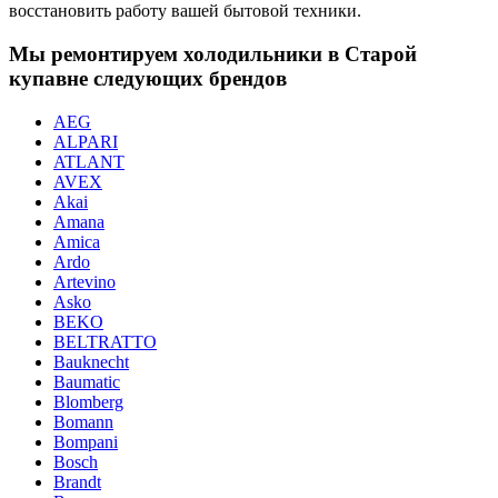
восстановить работу вашей бытовой техники.
Мы ремонтируем холодильники в Старой
купавне следующих брендов
AEG
ALPARI
ATLANT
AVEX
Akai
Amana
Amica
Ardo
Artevino
Asko
BEKO
BELTRATTO
Bauknecht
Baumatic
Blomberg
Bomann
Bompani
Bosch
Brandt