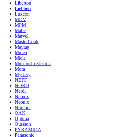
Liberton
Liebherr
Luxeon
MDV
MPM
Mabe
Marvel
MasterCook
Maytag
Midea
Miele
Mitsubishi Electric
Mora
Mystery
NEFF
NORD
Nardi
Nemox
Neonix
Norcool
OAK
Optima
Oursson
PYRAMIDA
Panasonic